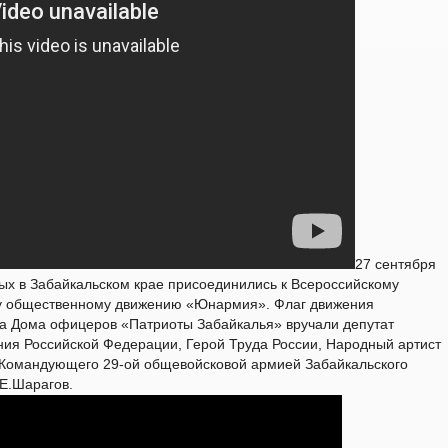
27 сентября
ых в Забайкальском крае присоединились к Всероссийскому
у общественному движению «Юнармия». Флаг движения
ба Дома офицеров «Патриоты Забайкалья» вручали депутат
ия Российской Федерации, Герой Труда России, Народный артист
 Командующего 29-ой общевойсковой армией Забайкальского
.Е.Шарагов.