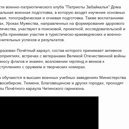
ти военно-патриотического клуба "Патриоты Забайкалья" Дома
альная военная подготовка, в которую входит изучение основных
кая, топографическая и огневая подготовка. Также воспитанники
дах, Уроках Мужества, направленных на формирование здорового
течества, участвуют в поисковой, проектной, исследовательской и
луба принимаю участие в туристическо-краеведческих и военно-
чительных успехов и результатов.
бразован Почётный караул, состав которого принимает активное
оприятиях, встречах с ветеранами Великой Отечественной войны
вносу флагов и знамен, возложении гирлянд и венков к
туплениях с оружием и творческих номерах.
а обучаются в высших военных учебных заведениях Министерства
восибирске, Тюмени, Благовещенске и других городах, проходят
ы Почётного караула Читинского гарнизона.