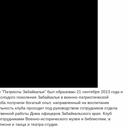
 "Патриоты Забайкалья" был образован 21 сентября 2013 года и
молодого поколения Забайкалья в военно-патриотической
луба получили богатый опыт, направленный на воспитание
льность клуба проходит под руководством сотрудников отдела
твенной работы Дома офицеров Забайкальского края. Клуб
сотрудниками Военно-исторического музея и библиотеки, в
есни и танца и театра-студии.