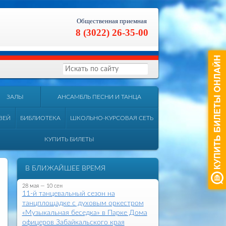
Общественная приемная
8 (3022) 26-35-00
ЗАЛЫ
АНСАМБЛЬ ПЕСНИ И ТАНЦА
ЗЕЙ
БИБЛИОТЕКА
ШКОЛЬНО-КУРСОВАЯ СЕТЬ
КУПИТЬ БИЛЕТЫ
В БЛИЖАЙШЕЕ ВРЕМЯ
28 мая — 10 сен
11-й танцевальный сезон на
танцплощадке с духовым оркестром
«Музыкальная беседка» в Парке Дома
офицеров Забайкальского края