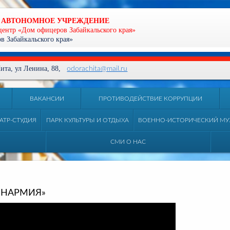
 АВТОНОМНОЕ УЧРЕЖДЕНИЕ
центр «Дом офицеров Забайкальского края»
 Забайкальского края»
 Чита, ул Ленина, 88,
odorachita@mail.ru
ВАКАНСИИ
ПРОТИВОДЕЙСТВИЕ КОРРУПЦИИ
АТР-СТУДИЯ
ПАРК КУЛЬТУРЫ И ОТДЫХА
ВОЕННО-ИСТОРИЧЕСКИЙ МУ
СМИ О НАС
ЮНАРМИЯ»