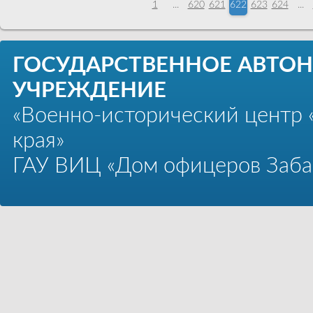
1
...
620
621
622
623
624
...
ГОСУДАРСТВЕННОЕ АВТО
УЧРЕЖДЕНИЕ
«Военно-исторический центр 
края»
ГАУ ВИЦ «Дом офицеров Забай