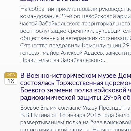
На собрании присутствовали руководство
командование 29-й общевойсковой арми
частей Забайкальского территориального
военнослужащие-срочники, руководители
общественных и ветеранских организац
Отечества поздравили Командующий 29
генерал-майор Алексей Авдеев, заместит
Правительства Забайкальского...
В Военно-историческом музее До
ФЕВ
18
состоялась Торжественная церемо
Боевого знамени полка войсковой 
радиохимической защиты 29-ой о
Боевое Знамя согласно Указу Президент
В.В.Путина от 18 января 2016 года было 
развёртыванием полка на базе войсково
радиохимической защиты. На мероприяти