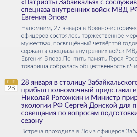
«Патриоты Забайкалья» с сослужи
спецназа внутренних войск МВД РФ
Евгения Эпова
Напомним, 27 января в Военно-историче
офицеров состоялось торжественное мер
мужества», посвящённый четвёртой год
сержанта спецназа внутренних войск МВ
Евгения Эпова.Почтить память Героя Росс
товарища собралась общественность г.Чит
28 января в столицу Забайкальског
ЯНВ
28
прибыл полномочный представите
Николай Рогожкин и Министр прир
экологии РФ Сергей Донской для 
совещания по вопросам подготовк
сезону
Встреча проходила в Дома офицеров Заба