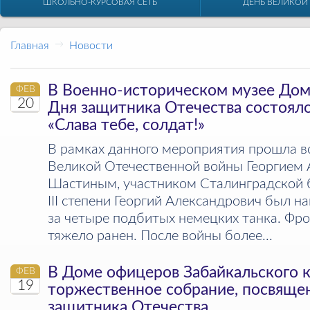
ШКОЛЬНО-КУРСОВАЯ СЕТЬ
ДЕНЬ ВЕЛИКОЙ
Главная
→
Новости
В Военно-историческом музее Дом
ФЕВ
20
Дня защитника Отечества состоял
«Слава тебе, солдат!»
В рамках данного мероприятия прошла в
Великой Отечественной войны Георгием
Шастиным, участником Сталинградской 
III степени Георгий Александрович был н
за четыре подбитых немецких танка. Фр
тяжело ранен. После войны более...
В Доме офицеров Забайкальского к
ФЕВ
19
торжественное собрание, посвящ
защитника Отечества