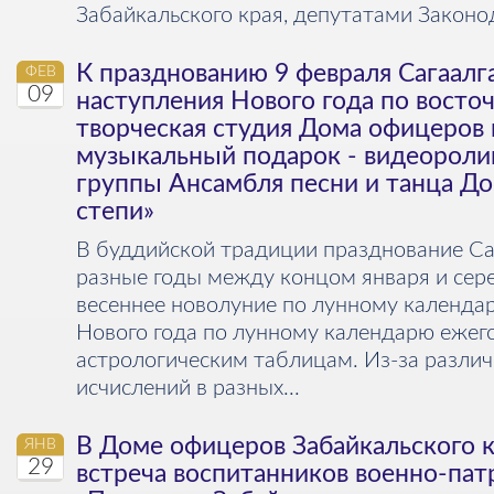
Забайкальского края, депутатами Законод
К празднованию 9 февраля Сагаалг
ФЕВ
09
наступления Нового года по вост
творческая студия Дома офицеров
музыкальный подарок - видеороли
группы Ансамбля песни и танца Д
степи»
В буддийской традиции празднование Са
разные годы между концом января и сере
весеннее новолуние по лунному календар
Нового года по лунному календарю ежег
астрологическим таблицам. Из-за различ
исчислений в разных...
В Доме офицеров Забайкальского к
ЯНВ
29
встреча воспитанников военно-пат