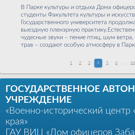
В Парке культуры и отдыха Дома офицеро
студенты Факультета культуры и искусст
Государственного университета продолж
выездную пленэрную практику.Естествен
чудесные звуки – пение птиц, шум ветра
трав – создают особую атмосферу в Парке
1
2
3
4
5
6
...
6
ГОСУДАРСТВЕННОЕ АВТО
УЧРЕЖДЕНИЕ
«Военно-исторический центр 
края»
ГАУ ВИЦ «Дом офицеров Забай