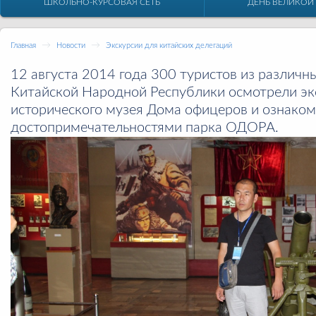
ШКОЛЬНО-КУРСОВАЯ СЕТЬ
ДЕНЬ ВЕЛИКОЙ
→
→
Главная
Новости
Экскурсии для китайских делегаций
12 августа 2014 года 300 туристов из различн
Китайской Народной Республики осмотрели эк
исторического музея Дома офицеров и ознаком
достопримечательностями парка ОДОРА.