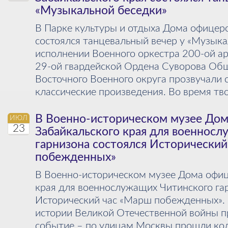
«Музыкальной беседки»
В Парке культуры и отдыха Дома офицеро
состоялся танцевальный вечер у «Музыка
исполнении Военного оркестра 200-ой а
29-ой гвардейской Ордена Суворова Об
Восточного Военного округа прозвучали
классические произведения. Во время тво
В Военно-историческом музее До
ИЮЛ
23
Забайкальского края для военнос
гарнизона состоялся Исторически
побежденных»
В Военно-историческом музее Дома офиц
края для военнослужащих Читинского га
Исторический час «Марш побежденных». 
истории Великой Отечественной войны 
событие – по улицам Москвы прошли ко