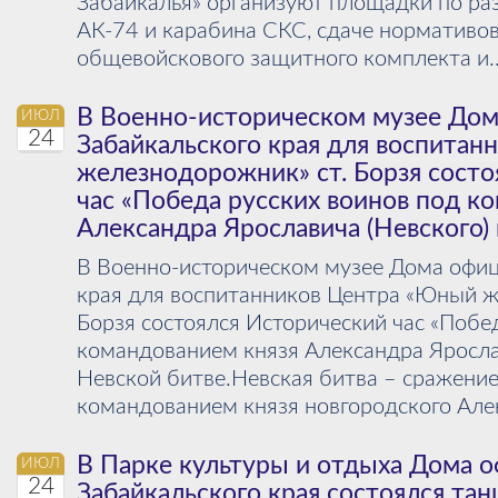
Забайкалья» организуют площадки по ра
АК-74 и карабина СКС, сдаче нормативо
общевойскового защитного комплекта и..
В Военно-историческом музее До
ИЮЛ
24
Забайкальского края для воспита
железнодорожник» ст. Борзя сост
час «Победа русских воинов под к
Александра Ярославича (Невского) 
В Военно-историческом музее Дома офиц
края для воспитанников Центра «Юный ж
Борзя состоялся Исторический час «Побе
командованием князя Александра Ярослав
Невской битве.Невская битва – сражение
командованием князя новгородского Алек
В Парке культуры и отдыха Дома 
ИЮЛ
24
Забайкальского края состоялся тан