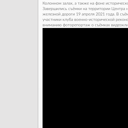
Колонном залах, а также на фоне историческ
Завершились съёмки на территории Центра 
железной дороги 19 апреля 2021 года. В съ
участники клуба военно-исторической рекон
вниманию фоторепортаж о съёмках видеокли