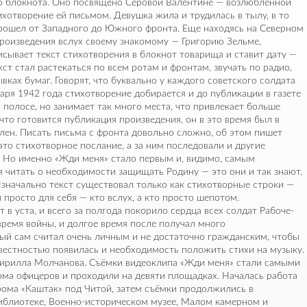
его блокнота. Оно посвящено Серовой Валентине — возлюбленной
хотворение ей письмом. Девушка жила и трудилась в тылу, в то
прошел от Западного до Южного фронта. Еще находясь на Северном
произведения вслух своему знакомому — Григорию Зельме,
исывает текст стихотворения в блокнот товарища и ставит дату —
кст стал растекаться по всем ротам и фронтам, звучать по радио,
вках бумаг. Говорят, что буквально у каждого советского солдата
варя 1942 года стихотворение добирается и до публикации в газете
й полосе, но занимает так много места, что привлекает больше
 что готовится публикация произведения, он в это время был в
влен. Писать письма с фронта довольно сложно, об этом пишет
это стихотворное послание, а за ним последовали и другие
. Но именно «Жди меня» стало первым и, видимо, самым
я читать о необходимости защищать Родину — это они и так знают,
 Изначально текст существовал только как стихотворные строки —
и просто для себя — кто вслух, а кто просто шепотом.
 в уста, и всего за полгода покорило сердца всех солдат Рабоче-
время войны, и долгое время после получал много
рый сам считал очень личным и не достаточно гражданским, чтобы
вестностью появилась и необходимость положить стихи на музыку.
ирилла Молчанова. Съёмки видеоклипа «Жди меня» стали самыми
ма офицеров и проходили на девяти площадках. Началась работа
дрома «Каштак» под Читой, затем съёмки продолжились в
иблиотеке, Военно-историческом музее, Малом камерном и