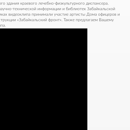
ого здания краевого лечебно-физкультурного диспансера.
научно-технической информации и библиотек Забайкальской
ёмках видеоклипа принимали участие артисты Дома офицеров и
струкции «Забайкальский фронт». Также предлагаем Вашему
па.