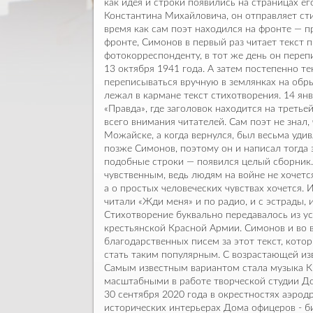
как идея и строки появились на страницах 
Константина Михайловича, он отправляет сти
время как сам поэт находился на фронте — 
фронте, Симонов в первый раз читает текст 
фотокорреспонденту, в тот же день он переп
13 октября 1941 года. А затем постепенно те
переписываться вручную в землянках на обры
лежал в кармане текст стихотворения. 14 ян
«Правда», где заголовок находится на третье
всего внимания читателей. Сам поэт не знал,
Можайске, а когда вернулся, был весьма уди
позже Симонов, поэтому он и написал тогда 
подобные строки — появился целый сборник
чувственным, ведь людям на войне не хочетс
а о простых человеческих чувствах хочется.
читали «Жди меня» и по радио, и с эстрады, 
Стихотворение буквально передавалось из уст
крестьянской Красной Армии. Симонов и во 
благодарственных писем за этот текст, кото
стать таким популярным. С возрастающей из
Самым известным вариантом стала музыка К
масштабными в работе творческой студии До
30 сентября 2020 года в окрестностях аэро
исторических интерьерах Дома офицеров - б