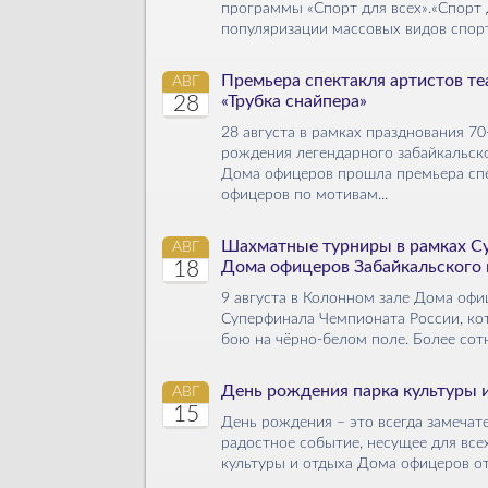
программы «Спорт для всех».«Спорт дл
по­пуля­риза­ции массовых видов спорта
Премьера спектакля артистов те
АВГ
28
«Трубка снайпера»
28 августа в рамках празднования 7
рождения легендарного забайкальск
Дома офицеров прошла премьера спе
офицеров по мотивам...
Шахматные турниры в рамках С
АВГ
18
Дома офицеров Забайкальского 
9 августа в Колонном зале Дома оф
Суперфинала Чемпионата России, кот
бою на чёрно-белом поле. Более сотн
День рождения парка культуры 
АВГ
15
День рождения – это всегда замечат
радостное событие, несущее для все
культуры и отдыха Дома офицеров от