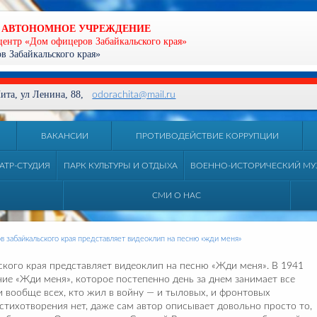
 АВТОНОМНОЕ УЧРЕЖДЕНИЕ
центр «Дом офицеров Забайкальского края»
 Забайкальского края»
 Чита, ул Ленина, 88,
odorachita@mail.ru
ВАКАНСИИ
ПРОТИВОДЕЙСТВИЕ КОРРУПЦИИ
АТР-СТУДИЯ
ПАРК КУЛЬТУРЫ И ОТДЫХА
ВОЕННО-ИСТОРИЧЕСКИЙ МУ
СМИ О НАС
в забайкальского края представляет видеоклип на песню «жди меня»
ского края представляет видеоклип на песню «Жди меня». В 1941
ие «Жди меня», которое постепенно день за днем занимает все
и вообще всех, кто жил в войну — и тыловых, и фронтовых
стихотворения нет, даже сам автор описывает довольно просто то,