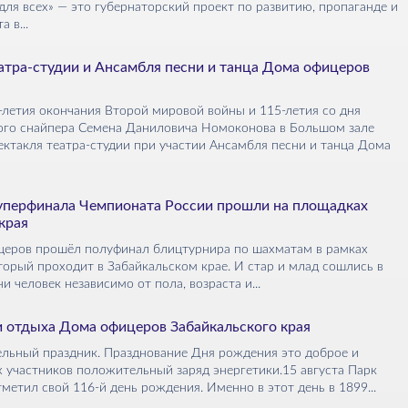
я всех» — это гу­бер­на­тор­ский проект по развитию, про­паган­де и
 в...
атра-студии и Ансамбля песни и танца Дома офицеров
0-летия окончания Второй мировой войны и 115-летия со дня
ого снайпера Семена Даниловича Номоконова в Большом зале
ктакля театра-студии при участии Ансамбля песни и танца Дома
уперфинала Чемпионата России прошли на площадках
края
ицеров прошёл полуфинал блицтурнира по шахматам в рамках
орый проходит в Забайкальском крае. И стар и млад сошлись в
и человек независимо от пола, возраста и...
и отдыха Дома офицеров Забайкальского края
ельный праздник. Празднование Дня рождения это доброе и
х участников положительный заряд энергетики.15 августа Парк
метил свой 116-й день рождения. Именно в этот день в 1899...