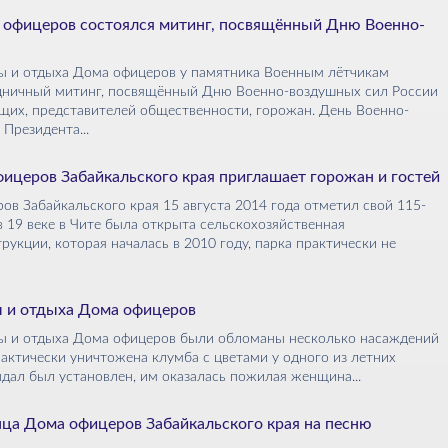
а офицеров состоялся митинг, посвящённый Дню Военно-
уры и отдыха Дома офицеров у памятника Военным лётчикам
здничный митинг, посвящённый Дню Военно-воздушных сил России
щих, представителей общественности, горожан. День Военно-
Президента...
фицеров Забайкальского края приглашает горожан и гостей
ов Забайкальского края 15 августа 2014 года отметил свой 115-
в 19 веке в Чите была открыта сельскохозяйственная
укции, которая началась в 2010 году, парка практически не
ры и отдыха Дома офицеров
туры и отдыха Дома офицеров были обломаны несколько насаждений
рактически уничтожена клумба с цветами у одного из летних
дал был установлен, им оказалась пожилая женщина...
нца Дома офицеров Забайкальского края на песню