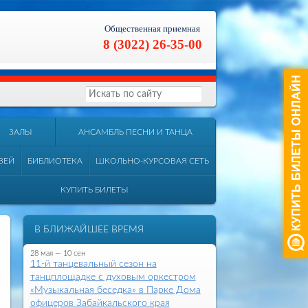
Общественная приемная
8 (3022) 26-35-00
ЗАЛЫ
АНСАМБЛЬ ПЕСНИ И ТАНЦА
ЗЕЙ
БИБЛИОТЕКА
ШКОЛЬНО-КУРСОВАЯ СЕТЬ
КУПИТЬ БИЛЕТЫ
В БЛИЖАЙШЕЕ ВРЕМЯ
28 мая — 10 сен
11-й танцевальный сезон на
танцплощадке с духовым оркестром
«Музыкальная беседка» в Парке Дома
офицеров Забайкальского края