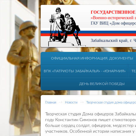
ГОСУДАРСТВЕННОЕ
«Военно-исторический 
ГАУ ВИЦ «Дом офицеров
Забайкальский край, г.
ОФИЦИАЛЬНАЯ ИНФОРМАЦИЯ. ДОКУМЕНТЫ
ВПК «ПАТРИОТЫ ЗАБАЙКАЛЬЯ» - «ЮНАРМИЯ»
ТЕ
ДЕНЬ ВЕЛИКОЙ ПОБЕДЫ
→
→
Главная
Новости
Творческая студия дома офицеро
Творческая студия Дома офицеров Забайкаль
году Константин Симонов пишет стихотворен
больше сердец солдат, офицеров, медсестер 
участников. Особенной истории написания у 