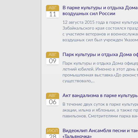
В парке культуры и отдыха Дом
АВГ
11
воздушных сил России
12 августа 2015 года в парке культ
Забайкальского края состоялся пра
с участием ветеранов и военнослужа
воздушных сил был учрежден Указом 
Парк культуры и отдыха Дома о
АВГ
09
Парк культуры и отдыха Дома офицер
летний юбилей. Именно в этот день 
промышленная выставка.«До реконстр
существовало,...
Акт вандализма в парке культу
АВГ
06
В течение двух суток в парке куль
акации, ильма и яблоньки, а также п
павильонов. Смотрителями парка ван
Видеоклип Ансамбля песни и та
ИЮЛ
28
«Тальяночка»