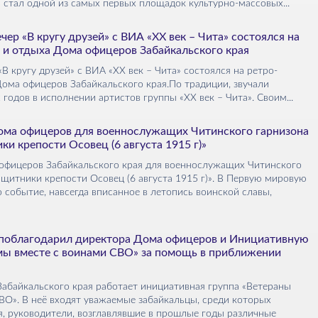
стал одной из самых первых площадок культурно-массовых...
ер «В кругу друзей» с ВИА «ХХ век – Чита» состоялся на
 и отдыха Дома офицеров Забайкальского края
В кругу друзей» с ВИА «ХХ век – Чита» состоялся на ретро-
ома офицеров Забайкальского края.По традиции, звучали
 годов в исполнении артистов группы «ХХ век – Чита». Своим...
ома офицеров для военнослужащих Читинского гарнизона
и крепости Осовец (6 августа 1915 г)»
офицеров Забайкальского края для военнослужащих Читинского
щитники крепости Осовец (6 августа 1915 г)». В Первую мировую
 событие, навсегда вписанное в летопись воинской славы,
поблагодарил директора Дома офицеров и Инициативную
 мы вместе с воинами СВО» за помощь в приближении
Забайкальского края работает инициативная группа «Ветераны
ВО». В неё входят уважаемые забайкальцы, среди которых
, руководители, возглавлявшие в прошлые годы различные