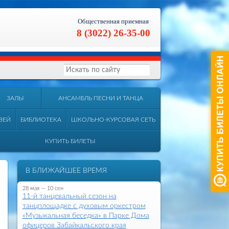
Общественная приемная
8 (3022) 26-35-00
ЗАЛЫ
АНСАМБЛЬ ПЕСНИ И ТАНЦА
ЗЕЙ
БИБЛИОТЕКА
ШКОЛЬНО-КУРСОВАЯ СЕТЬ
КУПИТЬ БИЛЕТЫ
В БЛИЖАЙШЕЕ ВРЕМЯ
28 мая — 10 сен
11-й танцевальный сезон на
танцплощадке с духовым оркестром
«Музыкальная беседка» в Парке Дома
офицеров Забайкальского края