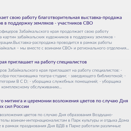
ает свою работу благотворительная выставка-продажа
ов в поддержку земляков - участников СВО
офицеров Забайкальского края продолжает свою работу
 картин забайкальских художников в поддержку земляков -
ерации.Выставка-распродажа проводится в рамках работы
йкалья – мы вместе с воинами СВО» и регионального отделения...
рая приглашает на работу специалистов
Забайкальского края приглашает на работу специалистов: -
ссёра-постановщика театра-студии; - заведующего библиотекой; -
атегории B C D; - уборщика служебных помещений; - уборщика
по комплексному обслуживанию...
о митинга и церемонии возложения цветов по случаю Дня
х сил России
возложения цветов по случаю Дня образования Воздушно-
 стелы воинам-интернационалистам в Парк культуры и отдыха Дома
е в рамках празднования Дня ВДВ в Парке работали различные