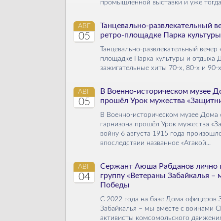
промышленной выставки и уже тогда 
Танцевально-развлекательный веч
АВГ
05
ретро-площадке Парка культуры
Танцевально-развлекательный вечер «
площадке Парка культуры и отдыха Д
зажигательные хиты 70-х, 80-х и 90-х
В Военно-историческом музее Д
АВГ
05
прошёл Урок мужества «Защитник
В Военно-историческом музее Дома 
гарнизона прошёл Урок мужества «За
войну 6 августа 1915 года произошло
впоследствии названное «Атакой...
Сержант Аюша Рабданов лично 
АВГ
04
группу «Ветераны Забайкалья –
Победы
С 2022 года на базе Дома офицеров 
Забайкалья – мы вместе с воинами С
активисты комсомольского движения