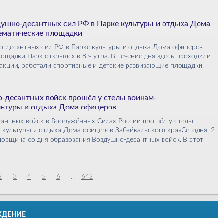
душно-десантных сил РФ в Парке культуры и отдыха Дома
тематические площадки
о-десантных сил РФ в Парке культуры и отдыха Дома офицеров
ощадки Парк открылся в 8 ч утра. В течение дня здесь проходили
 акции, работали спортивные и детские развивающие площадки,
-десантных войск прошёл у стелы воинам-
льтуры и отдыха Дома офицеров
антных войск в Вооружённых Силах России прошёл у стелы
 культуры и отдыха Дома офицеров Забайкальского краяСегодня, 2
одовщина со дня образования Воздушно-десантных войск. В этот
2
3
4
5
6
...
642
ЖДЕНИЕ