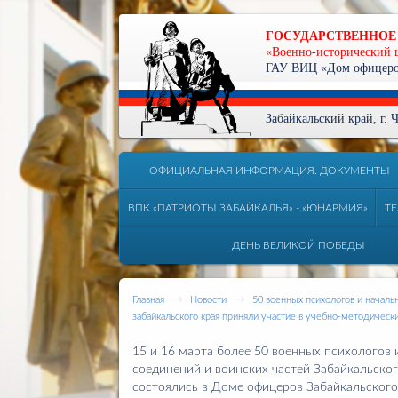
ГОСУДАРСТВЕННОЕ
«Военно-исторический 
ГАУ ВИЦ «Дом офицеров
Забайкальский край, г.
ОФИЦИАЛЬНАЯ ИНФОРМАЦИЯ. ДОКУМЕНТЫ
ВПК «ПАТРИОТЫ ЗАБАЙКАЛЬЯ» - «ЮНАРМИЯ»
ТЕ
ДЕНЬ ВЕЛИКОЙ ПОБЕДЫ
→
→
Главная
Новости
50 военных психологов и началь
забайкальского края приняли участие в учебно-методически
15 и 16 марта более 50 военных психологов
соединений и воинских частей Забайкальског
состоялись в Доме офицеров Забайкальского