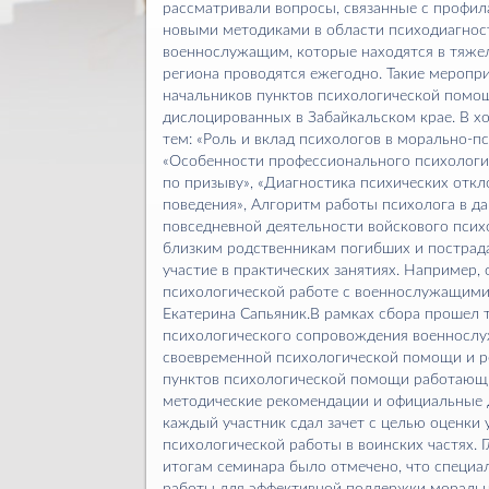
рассматривали вопросы, связанные с профи
новыми методиками в области психодиагнос
военнослужащим, которые находятся в тяже
региона проводятся ежегодно. Такие меропр
начальников пунктов психологической помощ
дислоцированных в Забайкальском крае. В х
тем: «Роль и вклад психологов в морально-п
«Особенности профессионального психологи
по призыву», «Диагностика психических отк
поведения», Алгоритм работы психолога в д
повседневной деятельности войскового псих
близким родственникам погибших и пострад
участие в практических занятиях. Например, 
психологической работе с военнослужащими,
Екатерина Сапьяник.В рамках сбора прошел 
психологического сопровождения военнослу
своевременной психологической помощи и р
пунктов психологической помощи работающи
методические рекомендации и официальные 
каждый участник сдал зачет с целью оценки
психологической работы в воинских частях. 
итогам семинара было отмечено, что специа