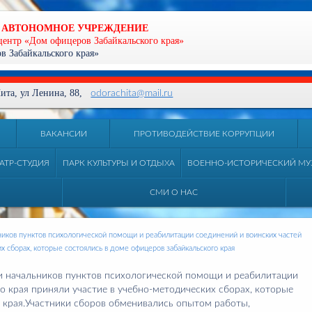
 АВТОНОМНОЕ УЧРЕЖДЕНИЕ
центр «Дом офицеров Забайкальского края»
 Забайкальского края»
 Чита, ул Ленина, 88,
odorachita@mail.ru
ВАКАНСИИ
ПРОТИВОДЕЙСТВИЕ КОРРУПЦИИ
АТР-СТУДИЯ
ПАРК КУЛЬТУРЫ И ОТДЫХА
ВОЕННО-ИСТОРИЧЕСКИЙ МУ
СМИ О НАС
ников пунктов психологической помощи и реабилитации соединений и воинских частей
х сборах, которые состоялись в доме офицеров забайкальского края
 и начальников пунктов психологической помощи и реабилитации
о края приняли участие в учебно-методических сборах, которые
 края.Участники сборов обменивались опытом работы,