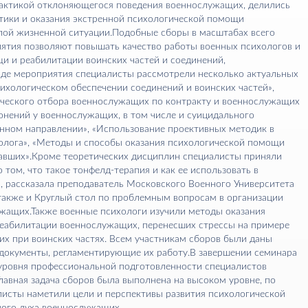
лактикой отклоняющегося поведения военнослужащих, делились
тики и оказания экстренной психологической помощи
лой жизненной ситуации.Подобные сборы в масштабах всего
иятия позволяют повышать качество работы военных психологов и
и и реабилитации воинских частей и соединений,
оде мероприятия специалисты рассмотрели несколько актуальных
сихологическом обеспечении соединений и воинских частей»,
ческого отбора военнослужащих по контракту и военнослужащих
лонений у военнослужащих, в том числе и суицидального
анном направлении», «Использование проективных методик в
олога», «Методы и способы оказания психологической помощи
авших».Кроме теоретических дисциплин специалисты приняли
о том, что такое тонфелд-терапия и как ее использовать в
 рассказала преподаватель Московского Военного Университета
также и Круглый стол по проблемным вопросам в организации
жащих.Также военные психологи изучили методы оказания
еабилитации военнослужащих, перенесших стрессы на примере
х при воинских частях. Всем участникам сборов были даны
документы, регламентирующие их работу.В завершении семинара
 уровня профессиональной подготовленности специалистов
Главная задача сборов была выполнена на высоком уровне, по
листы наметили цели и перспективы развития психологической