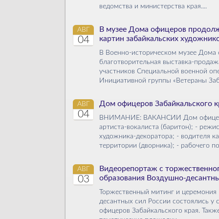
ведомства и министерства края....
В музее Дома офицеров продолж
АВГ
04
картин забайкальских художник
В Военно-историческом музее Дома 
благотворительная выставка-продажа
участников Специальной военной оп
Инициативной группы «Ветераны Заба
Дом офицеров Забайкальского к
АВГ
04
ВНИМАНИЕ: ВАКАНСИИ Дом офицеров 
артиста-вокалиста (баритон); - режи
художника-декоратора; - водителя к
территории (дворника); - рабочего 
Видеорепортаж с торжественног
АВГ
03
образования Воздушно-десантны
Торжественный митинг и церемония 
десантных сил России состоялись у
офицеров Забайкальского края. Такж