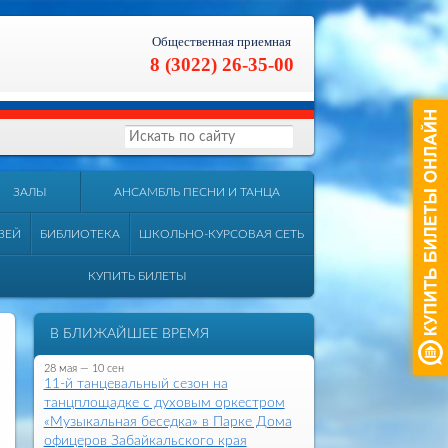
Общественная приемная
8 (3022) 26-35-00
ЗАЛЫ
АНСАМБЛЬ ПЕСНИ И ТАНЦА
ЗЕЙ
БИБЛИОТЕКА
ШКОЛЬНО-КУРСОВАЯ СЕТЬ
КУПИТЬ БИЛЕТЫ
В БЛИЖАЙШЕЕ ВРЕМЯ
28 мая — 10 сен
11-й танцевальный сезон на
танцплощадке с духовым оркестром
«Музыкальная беседка» в Парке Дома
офицеров Забайкальского края