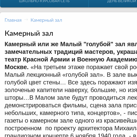
ШКОЛЬНО-КУРСОВАЯ СЕТЬ
ДЕНЬ ВЕЛИКОЙ
Главная
→
Камерный зал
Камерный зал
Камерный или же Малый "голубой" зал я
замечательных традиций мастеров, укра
театр Красной Армии и Военную Академию
Москве.
«На третьем этаже поражает свой р
Малый лекционный «голубой зал». В зале вы
голубой цвет стены… Все здесь поражают изя
золоченые капители наверху, большие, но и
шторы…В Малом зале будут проводиться лек
демонстрироваться фильмы, сцена зала прис
небольших, камерного типа, концертов», - пи
газеты о камерном зале одного из красивейши
построенном по проекту архитектора Михаил
грандиозном концерте 6 ноября 1940 года - в