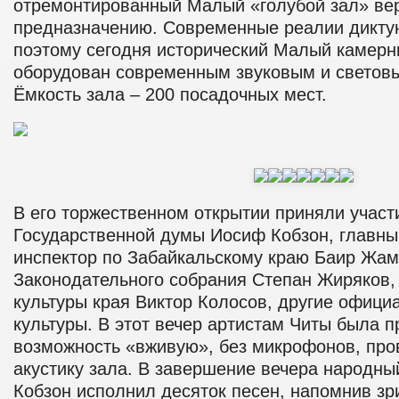
отремонтированный Малый «голубой зал» вер
предназначению.
Современные реалии диктую
поэтому сегодня исторический Малый камер
оборудован современным звуковым и светов
Ёмкость зала – 200 посадочных мест.
В его торжественном открытии приняли участ
Государственной думы Иосиф Кобзон, главн
инспектор по Забайкальскому краю Баир Жам
Законодательного собрания Степан Жиряков, 
культуры края Виктор Колосов, другие офици
культуры.
В этот вечер артистам Читы была 
возможность «вживую», без микрофонов, про
акустику зала.
В завершение вечера народн
Кобзон исполнил десяток песен, напомнив зр