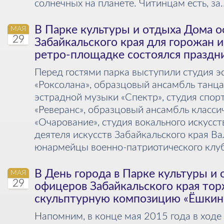
солнечных на планете. Читинцам есть, за..
В Парке культуры и отдыха Дома 
МАЯ
29
Забайкальского края для горожан и
ретро-площадке состоялся праздн
Перед гостями парка выступили студия э
«Роксолана», образцовый ансамбль танца
эстрадной музыки «Спектр», студия спор
«Реверанс», образцовый ансамбль класси
«Очарование», студия вокального искусс
деятеля искусств Забайкальского края В
юнармейцы военно-патриотического клуб
В День города в Парке культуры и
МАЯ
29
офицеров Забайкальского края то
скульптурную композицию «Ёшкин
Напомним, в конце мая 2015 года в ходе