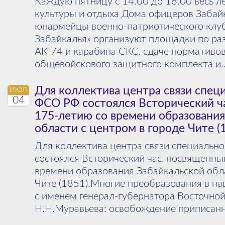
Каждую пятницу с 14.00 до 18.00 весь л
культуры и отдыха Дома офицеров Забай
юнармейцы военно-патриотического клу
Забайкалья» организуют площадки по ра
АК-74 и карабина СКС, сдаче нормативо
общевойскового защитного комплекта и..
Для коллектива центра связи спец
ИЮЛ
04
ФСО РФ состоялся Bсторический ч
175-летию со времени образования
области с центром в городе Чите (
Для коллектива центра связи специальн
состоялся Bсторический час, посвященны
времени образования Забайкальской обла
Чите (1851).Многие преобразования в н
с именем генерал-губернатора Восточно
Н.Н.Муравьева: освобождение приписанны