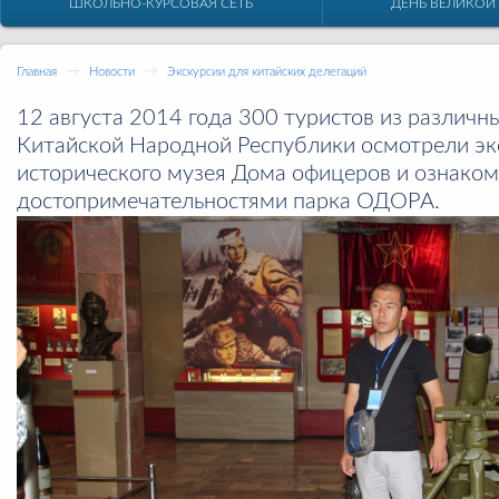
ШКОЛЬНО-КУРСОВАЯ СЕТЬ
ДЕНЬ ВЕЛИКОЙ
→
→
Главная
Новости
Экскурсии для китайских делегаций
12 августа 2014 года 300 туристов из различн
Китайской Народной Республики осмотрели эк
исторического музея Дома офицеров и ознаком
достопримечательностями парка ОДОРА.