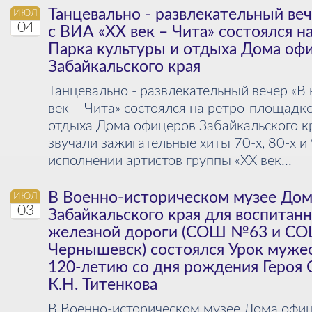
Танцевально - развлекательный веч
ИЮЛ
04
с ВИА «ХХ век – Чита» состоялся 
Парка культуры и отдыха Дома оф
Забайкальского края
Танцевально - развлекательный вечер «В 
век – Чита» состоялся на ретро-площадк
отдыха Дома офицеров Забайкальского к
звучали зажигательные хиты 70-х, 80-х и 
исполнении артистов группы «ХХ век...
В Военно-историческом музее До
ИЮЛ
03
Забайкальского края для воспитан
железной дороги (СОШ №63 и СО
Чернышевск) состоялся Урок муже
120-летию со дня рождения Героя 
К.Н. Титенкова
В Военно-историческом музее Дома офиц